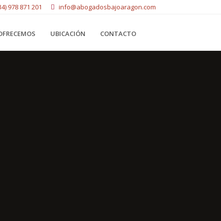
34) 978 871 201
info@abogadosbajoaragon.com
OFRECEMOS
UBICACIÓN
CONTACTO